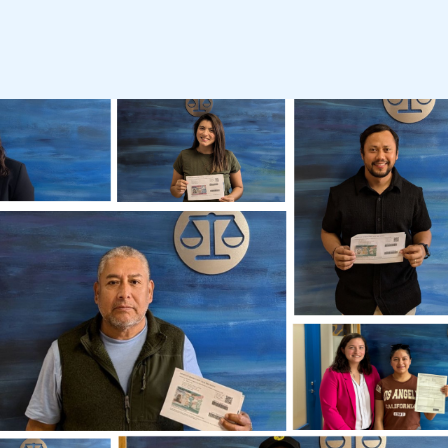
 La Deportación Radicados
ulaciones inmigratorias, especialmente aquellas
mplejo sistema legal. Le brindamos orientación
 y estrategias legales para evitar o demorar su
formas de defensa contra la deportación. Estas
en defensas contra la deportación, además,
teger sus derechos.
eportación,
contactándose hoy con nosotros