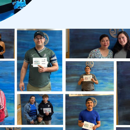
stros Abogados En Defensa Contra
en Chicago tienen un conocimiento profundo de las leyes y reg
idades y experiencia que usted necesita para atravesar este co
 deporten. Gracias a nuestra experiencia, conocemos las tácticas
l proceso.
aplican a usted. Además, podemos ayudarlo a determinar otras 
xención de inadmisibilidad. Nuestros abogados especializados 
der según sus circunstancias particulares y trabajar para pro
do radicado en Chicago y experto en defensas contra la d
online
. Ofrecemos servicios legales en inglés y español.