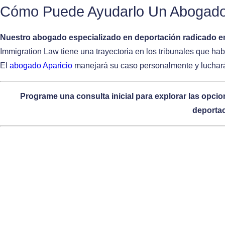
Cómo Puede Ayudarlo Un Abogado 
Nuestro abogado especializado en deportación radicado en
Immigration Law tiene una trayectoria en los tribunales que habl
El
abogado Aparicio
manejará su caso personalmente y luchará 
Programe una consulta inicial para explorar las opcio
deportac
Causales de Deportación de los E
Los procesos de deportación suelen comenzar cuando se detien
NTA actúa como una orden de citación de un juez y explica
Si usted recibe una NTA, significa que corre el riesgo de 