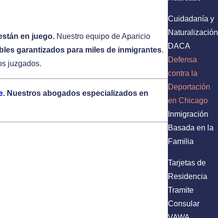
Cuidadanía y
Naturalización
están en juego.
Nuestro equipo de Aparicio
DACA
bles garantizados para miles de inmigrantes
.
Defensa
os juzgados.
contra la
Deportación
e
. Nuestros abogados especializados en
en Chicago
Inmigración
Basada en la
Familia
Tarjetas de
Residencia
parecencia (NTA, por sus siglas en inglés).
Una
Tramite
cuándo y dónde se llevará a cabo su audiencia.
Consular
ediatamente.
Independientemente de si usted
VAWA