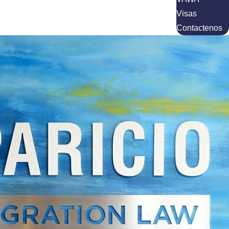
portación e impedirá que pueda buscar muchas
Visas
Contactenos
ado. Esto aplica para situaciones donde alguien
na visa vencida. Si usted solicitó el cambio de
erzo para no acumular presencias ilegales, dado
 obtener beneficios de inmigración futuros.
n que los beneficiarios demuestren un “buen
 residentes legales permanentes, pueden correr el
dos.
e trabajo temporal y estudios exigen que los
ios que, posteriormente, violen esta cláusula al