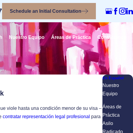
7
Schedule an Initial Consultation
h
Nuestro Equipo
Áreas de Práctica
Contactenos
En Español
Nuestro
ok
Equipo
Áreas de
que viole hasta una condición menor de su visa –
Práctica
de
contratar representación legal profesional
para
Asilo
Radicado