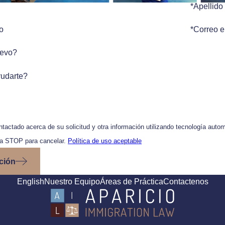
*Apellido
o
*Correo e
uevo?
udarte?
ontactado acerca de su solicitud y otra información utilizando tecnología auto
ía STOP para cancelar.
Política de uso aceptable
ción
English
Nuestro Equipo
Áreas de Práctica
Contactenos