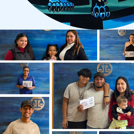
Por Qué Debería Contratar A Nue
En Chicago
Nuestros abogados en defensa contra la deportación radicados 
que involucran los procesos de deportación. Tenemos las habil
con respecto a las estrategias más efectivas para evitar que lo
deportación. Le podemos brindar orientación legal a lo largo de
También lo podemos ayudar a determinar si los casos de asilo 
incluyen la cancelación de deportación, cambio de estatus y e
pueden ayudarlo a determinar la manera más apropiada de proce
Obtenga el asesoramiento que necesita de nuestro aboga
de manera 