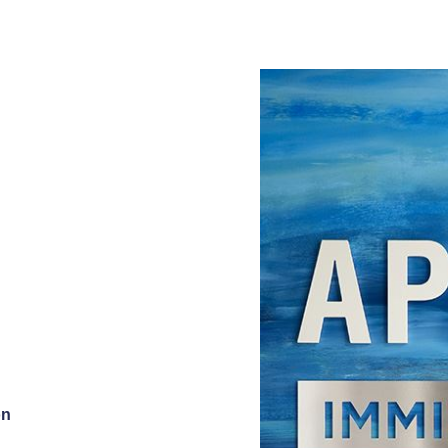
 programada. Si no comparece, se acelerará el proceso de de
cluyen:
Estados Unidos sin una visa válida, corre riesgo de ser deport
válido, o escenarios donde alguien permanece más tiempo con u
ortación si no tiene otro estatus válido. Debería hacer el esfu
tan el acceso al país. Esto hace que sea mucho más complicado
 los beneficios temporales y permanentes de inmigración exige
ndenas penales descalificatorias. Los no ciudadanos, incluyendo
menes sujetos a deportación mientras están en los Estados Uni
ente) con una visa de no inmigrante
. Muchos tipos de visas d
us países de origen una vez que sus visas venzan. Los beneficiar
ortados.
on