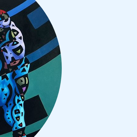
efensa contra deportación lo puede ayudar a encontrar mu
e uno o más beneficios de inmigración mientras se encuentra a
 Si usted logra cambiar su estatus con éxito, podrá permanecer 
e, o teme ser perseguido en un futuro, por razones de su raza, n
icitar protección de asilo como una defensa contra la deportaci
 Card.
manentes que han vivido en los Estados Unidos muchos años, a 
do condenados por un delito agravado.
sistir a los cuerpos de seguridad en una consecuente investiga
 permite quedarse en Estados Unidos por cuatro años, pero los b
 sometido a “crueldad extrema” en manos de su cónyuge, padre 
de solicitar beneficios de inmigración por su cuenta, como una