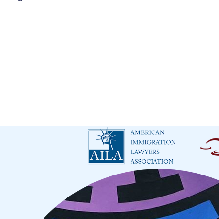
Existen ciertas condenas penales que pueden causar una depor
Delitos agravados
. Incluyen, con carácter meramente enunc
Condena por armas de fuego
. La posesión o venta ilegal 
Violencia Doméstica
. También incluye delitos relacionado
restricción.
Condena por drogas.
Cualquier violación de las leyes fed
condena, puede ser deportado igual, por ser adicto a las dr
Delitos contra la moral
. Si bien el “comportamiento inmoral
generalmente, son considerados ofensas severas reprensibl
Opciones De Defensa Contra Su D
Las opciones de amparo disponibles para usted dependerán de 
usted para desarrollar una estrategia de defensa personalizada 