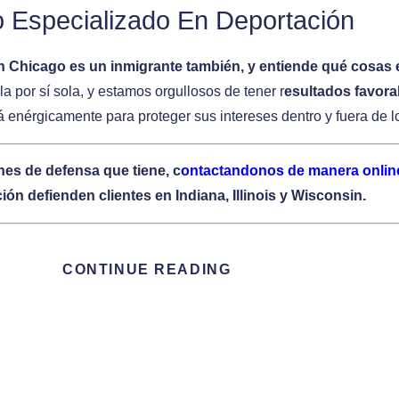
Especializado En Deportación
 Chicago es un inmigrante también, y entiende qué cosas 
a por sí sola, y estamos orgullosos de tener r
esultados favora
enérgicamente para proteger sus intereses dentro y fuera de l
nes de defensa que tiene, c
ontactandonos de manera onlin
ión defienden clientes en Indiana, Illinois y Wisconsin.
CONTINUE READING
stados Unidos
e a un individuo o cuando este recibe una Notificación de Com
 las causas de deportación.
También contiene información de 
ser deportado, y debería contactar representación legal inm