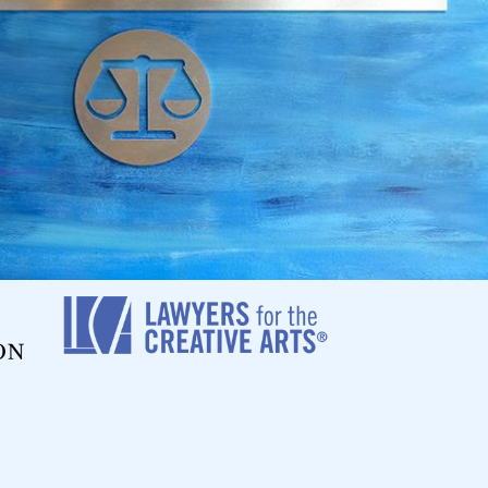
as, fraude y más.
ptible de deportación.
 infantil, acoso o violación de una orden de
le de deportación. Incluso aunque no tenga una
ces, los delitos de comportamiento inmoral,
cio Immigration Law trabajará de cerca con