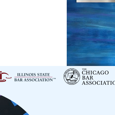
tación. Estas incluyen:
iativo, homicidio, hurto, abuso sexual, soborno, tráfico de drog
de un revólver y otro dispositivo destructivo es un crimen susce
s como, por ejemplo, abuso de un menor, negligencia o abandono
erales que involucre sustancias ilegales es un delito susceptib
ogas o abusar de ellas.
” es, en cierto modo, un concepto nebuloso definido por los jue
es moralmente e intrínsecamente incorrectas.
eportación
las circunstancias únicas de su caso. Nuestro equipo de Apari
y completa, y explorar todos los caminos futuros posibles.