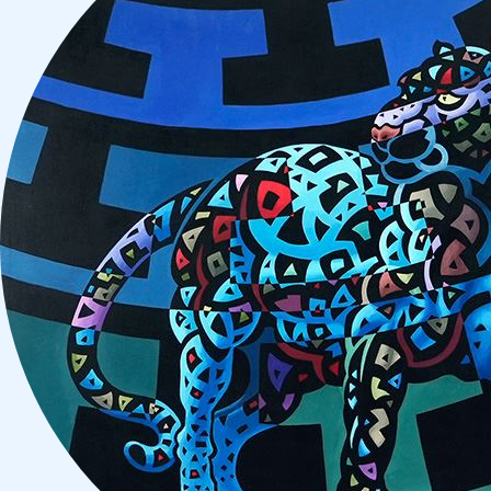
Nuestro abogado radicado en Chicago y especializado en d
Cambio de estatus
. Si usted cumple con los requisitos d
cambiar su estatus y, posiblemente, evitar que lo deporten.
Solicitar Asilo
. Si usted ha sufrido persecución anteriorment
membresía en un grupo social particular, puede llegar a sol
en los Estados Unidos y, eventualmente, obtener una Green
Cancelación de Deportación
. Los residentes legales per
mecanismo único de amparo, siempre y cuando no hayan si
Visas U
. Si usted es víctima de un delito severo y puede a
Unidos a través de una visa U. Por lo general, esta visa le
después de tres años.
Ley de Violencia Contra las Mujeres (VAWA).
Si usted fue
ciudadano estadounidense o residente legal permanente, pue