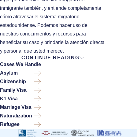
inmigrante también, y entiende completamente
cómo atravesar el sistema migratorio
estadounidense. Podemos hacer uso de
nuestros conocimientos y recursos para
beneficiar su caso y brindarle la atención directa
y personal que usted merece.
CONTINUE READING
¿Qué es una “Green
Cases We Handle
Card”?
Asylum
Citizenship
Family Visa
“Green Card” es un término común que se utiliza
K1 Visa
para la Tarjeta de Residencia Permanente de
Marriage Visa
los Estados Unidos, que es emitida para
Naturalization
inmigrantes como evidencia del estatus de
Refugee
residente legal permanente de dicho país. Los
residentes legales permanentes, generalmente