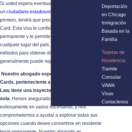
Si usted espera eventualmente convertirse en
Deportación
un
ciudadano estadounidense
permanente,
en Chicago
primero, tendrá que procurar tener una Green
Inmigración
Card. Esta visa le confiere residencia legal
Basada en la
permanente y le permite vivir y trabajar en casi
Familia
cualquier lugar del país. Si bien hay varios
Tarjetas de
métodos para obtener dicha tarjeta, esto
Residencia
generalmente puede representar un desafío.
Tramite
Nuestro abogado especializado en Green
Consular
Cards, perteneciente a Aparicio Immigration
VAWA
Law, tiene una trayectoria que habla por sí
Visas
sola.
Hemos asegurado visas para inmigrantes
Contactenos
exitosamente en varios escenarios, y nos
comprometemos a ayudar a explorar todas sus
opciones cuando desee convertirse en residente
legal permanente. Nuestro abogado es