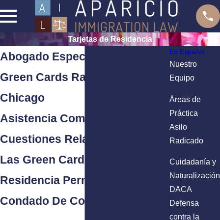
Tarjetas de Residencia
En Español
Abogado Especializado En
Nuestro
Green Cards Radicado En
Equipo
Chicago
Áreas de
Práctica
Asistencia Completa Con
Asilo
Cuestiones Relacionadas A
Radicado
Las Green Cards (Tarjeta De
Cuidadanía y
Naturalización
Residencia Permanente) En El
DACA
Condado De Cook.
Defensa
contra la