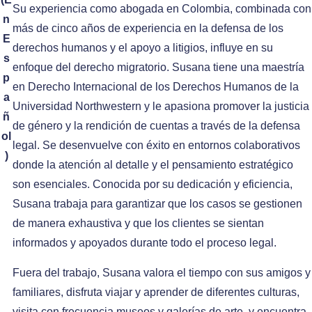
Su experiencia como abogada en Colombia, combinada con
n
más de cinco años de experiencia en la defensa de los
E
derechos humanos y el apoyo a litigios, influye en su
s
enfoque del derecho migratorio. Susana tiene una maestría
p
en Derecho Internacional de los Derechos Humanos de la
a
Universidad Northwestern y le apasiona promover la justicia
ñ
de género y la rendición de cuentas a través de la defensa
ol
legal. Se desenvuelve con éxito en entornos colaborativos
)
donde la atención al detalle y el pensamiento estratégico
son esenciales. Conocida por su dedicación y eficiencia,
Susana trabaja para garantizar que los casos se gestionen
de manera exhaustiva y que los clientes se sientan
informados y apoyados durante todo el proceso legal.
Fuera del trabajo, Susana valora el tiempo con sus amigos y
familiares, disfruta viajar y aprender de diferentes culturas,
visita con frecuencia museos y galerías de arte, y encuentra