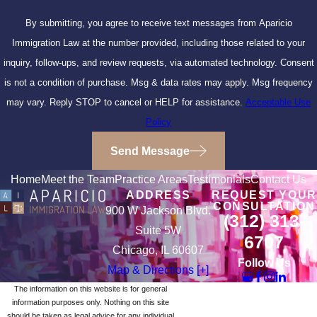
By submitting, you agree to receive text messages from Aparicio
Immigration Law at the number provided, including those related to your
inquiry, follow-ups, and review requests, via automated technology. Consent
is not a condition of purchase. Msg & data rates may apply. Msg frequency
may vary. Reply STOP to cancel or HELP for assistance.
Acceptable Use
Policy
Send Message
Home
Meet the Team
Practice Areas
Testimonials
Contact Us
ADDRESS
REQUEST YOUR
CONSULTATION
900 W Jackson Blvd.
(312) 313-
Suite 5W
6707
Chicago, IL 60607
Follow Us
Map & Directions [+]
The information on this website is for general
information purposes only. Nothing on this site
should be taken as legal advice for any individual